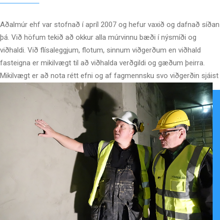
Aðalmúr ehf var stofnað í apríl 2007 og hefur vaxið og dafnað síðan
þá. Við höfum tekið að okkur alla múrvinnu bæði í nýsmíði og
viðhaldi. Við flísaleggjum, flotum, sinnum viðgerðum en viðhald
fasteigna er mikilvægt til að viðhalda verðgildi og gæðum þeirra.
Mikilvægt er að nota rétt efni og af fagmennsku svo viðgerðin sjáist
lítið/ekkert og endist vel. Láttu okkur fagmennina um verkið.