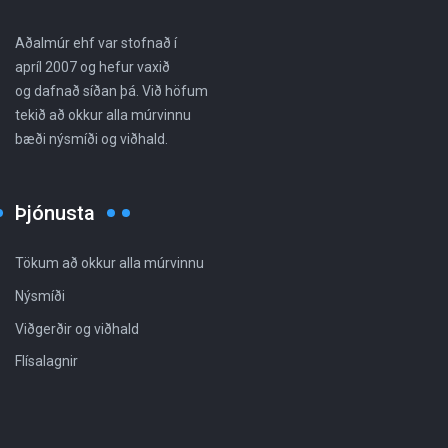
Aðalmúr ehf var stofnað í
apríl 2007 og hefur vaxið
og dafnað síðan þá. Við höfum
tekið að okkur alla múrvinnu
bæði nýsmíði og viðhald.
Þjónusta
Tökum að okkur alla múrvinnu
Nýsmíði
Viðgerðir og viðhald
Flísalagnir