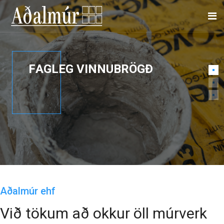
F
A
G
L
E
G
V
I
N
N
U
B
R
Ö
G
Ð
Aðalmúr ehf
Við tökum að okkur öll múrverk