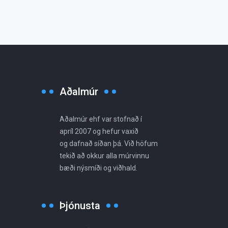
Aðalmúr
Aðalmúr ehf var stofnað í
apríl 2007 og hefur vaxið
og dafnað síðan þá. Við höfum
tekið að okkur alla múrvinnu
bæði nýsmíði og viðhald.
Þjónusta