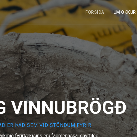
FORSÍÐA
UM OKKUR
G
V
I
N
N
U
B
R
Ö
G
Ð
AÐ ER ÞAÐ SEM VIÐ STÖNDUM FYRIR
rkmið fyrirtækisins eru fagmennska, snyrtileg