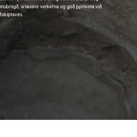
nnubrögð, úrlausnir verkefna og góð þjónusta við
ðskiptavini.