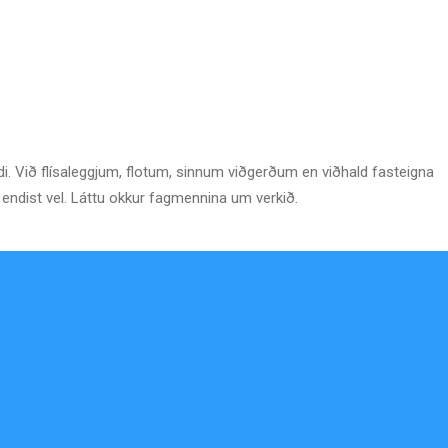
i. Við flísaleggjum, flotum, sinnum viðgerðum en viðhald fasteigna
g endist vel. Láttu okkur fagmennina um verkið.