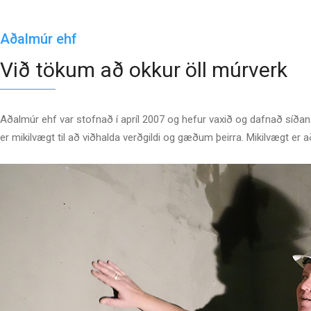
Aðalmúr ehf
Við tökum að okkur öll múrverk
Aðalmúr ehf var stofnað í apríl 2007 og hefur vaxið og dafnað síðan 
er mikilvægt til að viðhalda verðgildi og gæðum þeirra. Mikilvægt er 