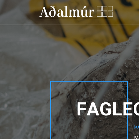
F
A
G
L
E
Þ
Ma