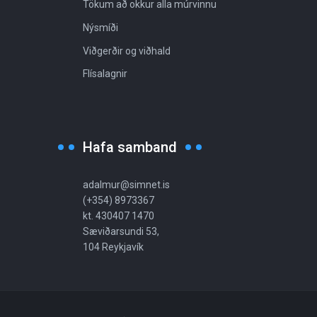
Tökum að okkur alla múrvinnu
Nýsmíði
Viðgerðir og viðhald
Flísalagnir
Hafa samband
adalmur@simnet.is
(+354) 8973367
kt. 430407 1470
Sæviðarsundi 53,
104 Reykjavík