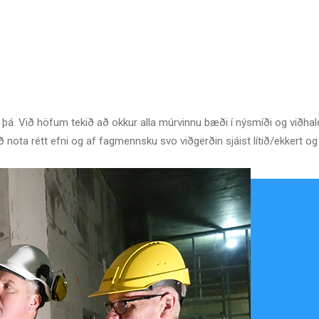
þá. Við höfum tekið að okkur alla múrvinnu bæði í nýsmíði og viðhald
að nota rétt efni og af fagmennsku svo viðgerðin sjáist lítið/ekkert o