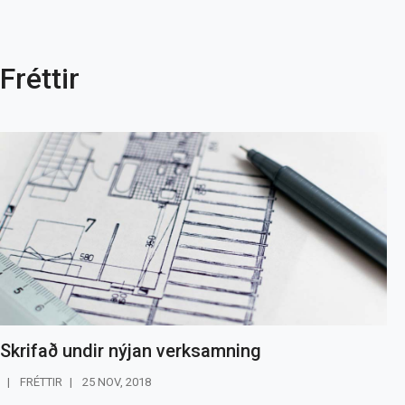
Fréttir
Skrifað undir nýjan verksamning
FRÉTTIR
25 NOV, 2018